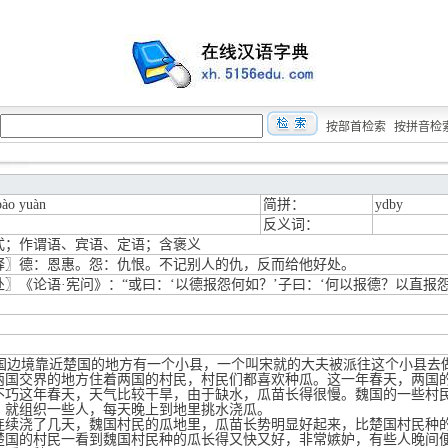
按部首检索
按拼音检
bào yuàn
简拼：
ydby
反义词：
式；作谓语、宾语、定语；含褒义
释〗德：恩惠。怨：仇恨。不记别人的仇，反而给他好处。
处〗《论语·宪问》：“或曰：‘以德报怨何如？’子曰：‘何以报德？以直报怨
边境靠近楚国的地方有一个小县，一个叫宋就的大夫被派往这个小县去
交界的地方住着两国的村民，村民们都喜欢种瓜。这一年春天，两国的
这年春天，天气比较干旱，由于缺水，瓜苗长得很慢。魏国的一些村民
，就组织一些人，每天晚上到地里挑水浇瓜。
浇了几天，魏国村民的瓜地里，瓜苗长势明显好起来，比楚国村民种
的村民一看到魏国村民种的瓜长得又快又好，非常嫉妒，有些人晚间便