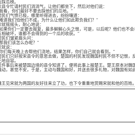
去踩瓜秧。
令忙请村民们消消气，让他们都坐下，然后对他们说：
看，你们最好不要去踩他们的瓜地。”
们气愤已极，哪里听得进去，纷纷嚷道：
道我们怕他们不成，为什么让他们如此欺负我们？”
摇摇头，耐心地说：
果你们一定要去报复，最多解解心头之恨，可是，以后呢？他们也不会
互相破坏，谁都不会得到的一个瓜的收获。”
们皱紧眉头问：
我们该怎么办呢？”
就说：
们每天晚上去帮他们浇地，结果怎样，你们自己就会看到。”
们只好按宋县令的意思去做，楚国的村民发现魏国村民不但不记恨，反
无地自容。
事后来被楚国边境的县令知道了，便将此事上报楚王。楚王原本对魏国
触动，甚觉不安，于是，主动与魏国和好，并送去很多礼物，对魏国有如
见宋就为两国的友好往来立了功，也下令重重地赏赐宋就和他的百姓