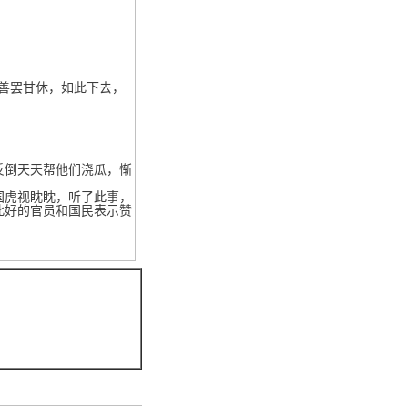
善罢甘休，如此下去，
倒天天帮他们浇瓜，惭
虎视眈眈，听了此事，
此好的官员和国民表示赞
。