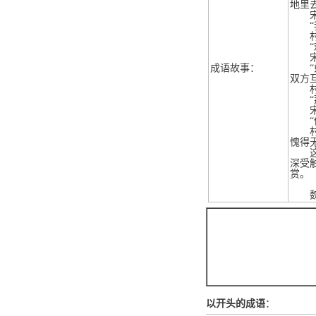
地里
宋县
“我
村民
“难
宋就
成语故事：
“如
双方
村民
“那
宋
“你
村民
愧得
这件
深受
赏。
魏王
以开头的成语
：