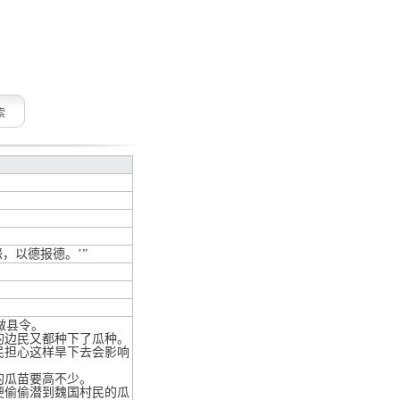
索
，以德报德。’”
做县令。
边民又都种下了瓜种。
担心这样旱下去会影响
的瓜苗要高不少。
偷偷潜到魏国村民的瓜