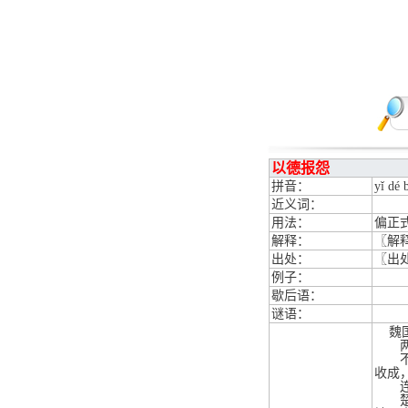
以德报怨
拼音：
yǐ dé 
近义词：
用法：
偏正
解释：
〖解
出处：
〖出
例子：
歇后语：
谜语：
魏国
两国
不巧
收成
连续
楚国