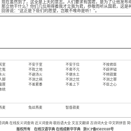
，现在虽然到了，这全是上天的意志。人们要求有国君，是为了让他发布
，那立他干什么？你们几位用得着我才立我为君，恭敬而听从国君，这是神
，回答说：“这正是下臣们的愿望，岂敢不唯命是听！”。
其室
不安于室
不安于位
不按君臣
之冤
不败之地
不卑不亢
不辟斧钺
水火
不避汤火
不便水土
不辨菽粟
人脚
不测之祸
不测之忧
不测之罪
毫厘
不差累黍
不差上下
不臣之心
体统
燕麦
兔丝燕麦
智昏菽麦
语词典
在线反义词查询
近义词查询
歇后语大全
文言文翻译
古诗词大全
中文转拼音
简
版权所有 在线汉语字典 在线成新华字典 浙ICP备05019169号