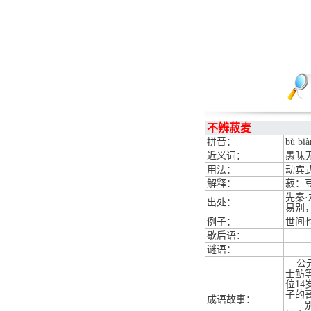
不辨菽麦
拼音：
bù bià
近义词：
愚昧
用法：
动宾
解释：
菽：
先秦
出处：
易别
例子：
世间
歇后语：
谜语：
公元
士鲂
位1
子的
成语故事：
别看