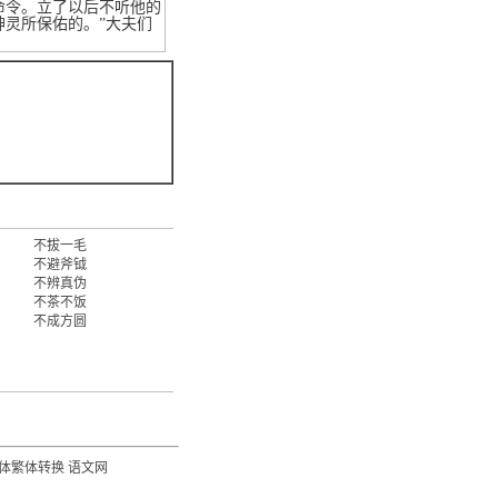
命令。立了以后不听他的
灵所保佑的。”大夫们
不拔一毛
不避斧钺
不辨真伪
不茶不饭
不成方圆
体繁体转换
语文网