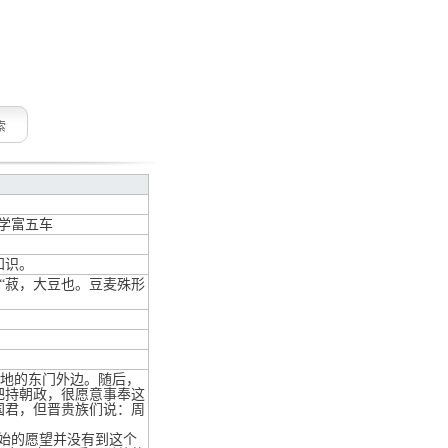
索
学富五车
知识。
：“菽，大豆也。豆麦殊形
翼地的东门外边。随后，
把持朝政，很愿意事奉这
国君，但晋贵族们说：周
始的愿望并没有到这个