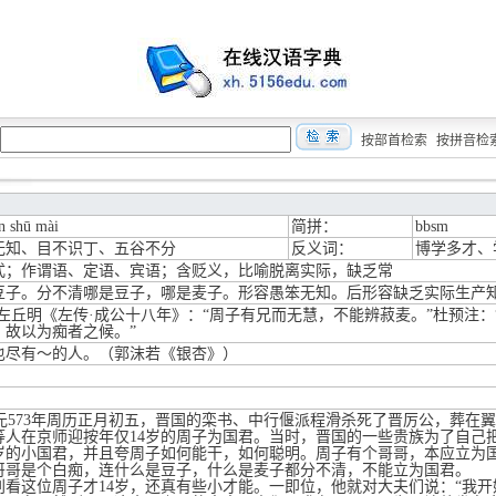
按部首检索
按拼音检
n shū mài
简拼：
bbsm
无知、目不识丁、五谷不分
反义词：
博学多才、
式；作谓语、定语、宾语；含贬义，比喻脱离实际，缺乏常
豆子。分不清哪是豆子，哪是麦子。形容愚笨无知。后形容缺乏实际生产
·左丘明《左传·成公十八年》：“周子有兄而无慧，不能辨菽麦。”杜预注
，故以为痴者之候。”
也尽有～的人。（郭沫若《银杏》）
573年周历正月初五，晋国的栾书、中行偃派程滑杀死了晋厉公，葬在
等人在京师迎按年仅14岁的周子为国君。当时，晋国的一些贵族为了自己
4岁的小国君，并且夸周子如何能干，如何聪明。周子有个哥哥，本应立为
哥哥是个白痴，连什么是豆子，什么是麦子都分不清，不能立为国君。
这位周子才14岁，还真有些小才能。一即位，他就对大夫们说：“我开