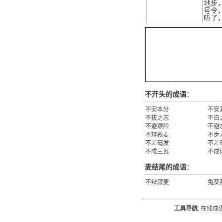
地步
号令
听了
不开头的成语
：
不安本分
不安
不拔之志
不白
不避艰险
不避
不辩菽麦
不步
不差毫发
不差
不成三瓦
不成
麦结尾的成语
：
不辩菽麦
兔葵
工具导航
:
在线成