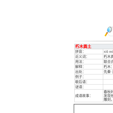
朽木粪土
拼音：
xiǔ mù
近义词：
朽木
用法：
联合
解释：
朽木
出处：
先秦
例子：
歇后语：
谜语：
春秋
成语故事：
发现
雕刻