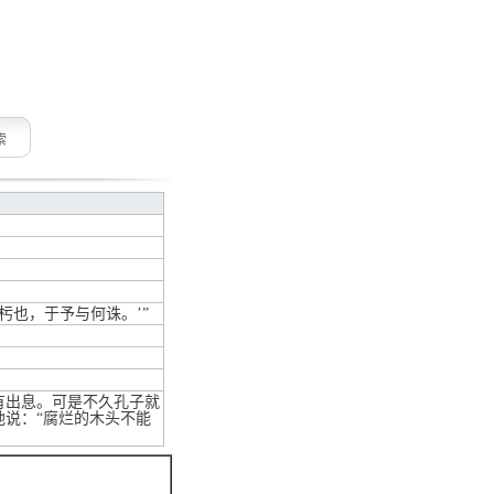
索
杇也，于予与何诛。’”
有出息。可是不久孔子就
说：“腐烂的木头不能