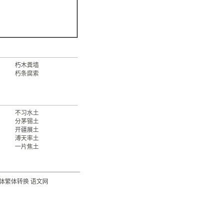
朽木粪墙
朽条腐索
不习水土
分茅锡土
开疆展土
溥天率土
一片焦土
体繁体转换
语文网