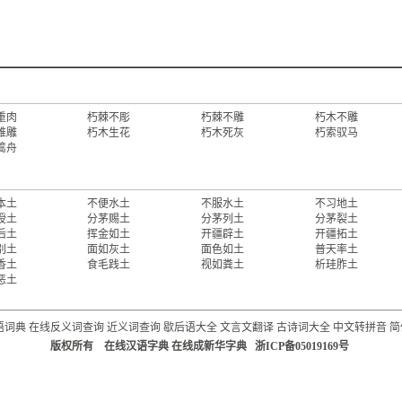
重肉
朽棘不彫
朽棘不雕
朽木不雕
难雕
朽木生花
朽木死灰
朽索驭马
篙舟
本土
不便水土
不服水土
不习地土
授土
分茅赐土
分茅列土
分茅裂土
后土
挥金如土
开疆辟土
开疆拓土
别土
面如灰土
面色如土
普天率土
香土
食毛践土
视如粪土
析珪胙土
恶土
语词典
在线反义词查询
近义词查询
歇后语大全
文言文翻译
古诗词大全
中文转拼音
简
版权所有 在线汉语字典 在线成新华字典 浙ICP备05019169号