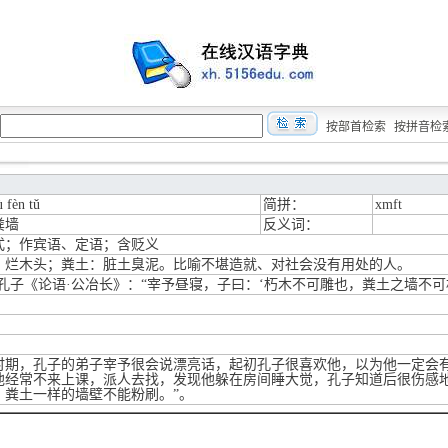
按部首检索
按拼音检
 fèn tǔ
简拼：
xmft
粪墙
反义词：
式；作宾语、定语；含贬义
：烂木头；粪土：脏土臭泥。比喻不堪造就、对社会没有用处的人。
·孔子《论语·公冶长》：“宰予昼寝，子曰：‘朽木不可雕也，粪土之墙不可
时期，孔子的弟子宰予很会说漂亮话，起初孔子很喜欢他，以为他一定会
他经常不来上课，派人去找，发现他躲在房间睡大觉，孔子知道后很伤感地
，粪土一样的墙壁不能粉刷。”。