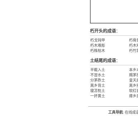
朽开头的成语
：
朽戈钝甲
朽骨
朽木难彫
朽木
朽株枯木
朽竹
土结尾的成语
：
半截入土
本乡
不習水土
赐茅
分茅胙土
皇天
离乡背土
离乡
寝苫枕土
软红
一抔黄土
瘴乡
工具导航
:
在线成