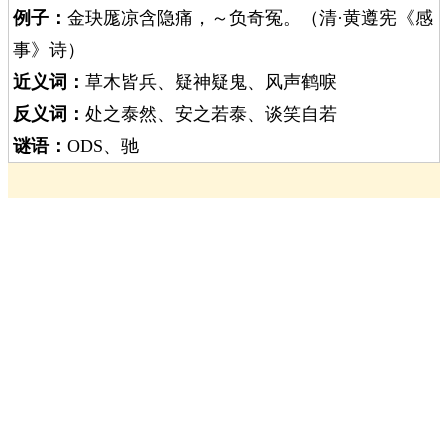
例子：
金玦厖凉含隐痛，～负奇冤。（清·黄遵宪《感
事》诗）
近义词：
草木皆兵、疑神疑鬼、风声鹤唳
反义词：
处之泰然、安之若泰、谈笑自若
谜语：
ODS、驰