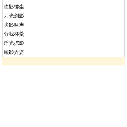
吹影镂尘
刀光剑影
吠影吠声
分我杯羹
浮光掠影
顾影弄姿