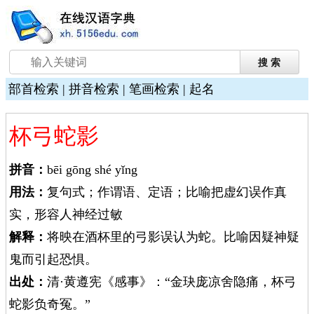
部首检索
|
拼音检索
|
笔画检索
|
起名
杯弓蛇影
拼音：
bēi gōng shé yǐng
用法：
复句式；作谓语、定语；比喻把虚幻误作真
实，形容人神经过敏
解释：
将映在酒杯里的弓影误认为蛇。比喻因疑神疑
鬼而引起恐惧。
出处：
清·黄遵宪《感事》：“金玦庞凉舍隐痛，杯弓
蛇影负奇冤。”