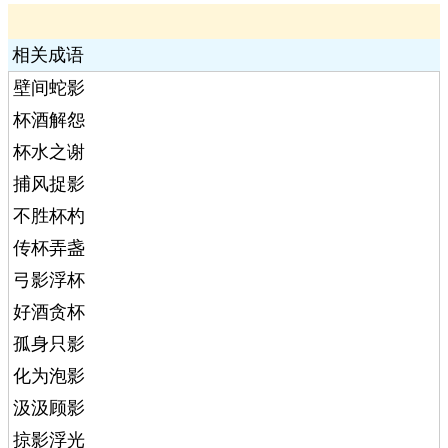
相关成语
壁间蛇影
杯酒解怨
杯水之谢
捕风捉影
不胜杯杓
传杯弄盏
弓影浮杯
好酒贪杯
孤身只影
化为泡影
汲汲顾影
掠影浮光