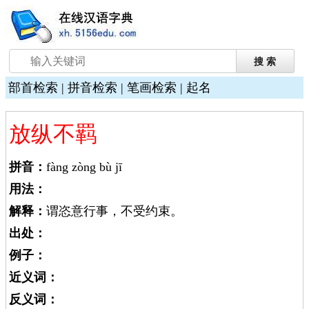
部首检索
|
拼音检索
|
笔画检索
|
起名
放纵不羁
拼音：
fàng zòng bù jī
用法：
解释：
谓恣意行事，不受约束。
出处：
例子：
近义词：
反义词：