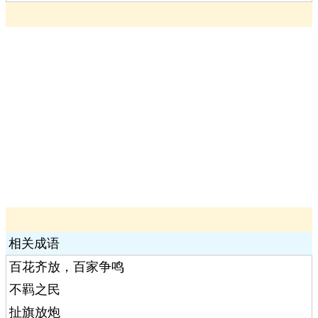
相关成语
百花齐放，百家争鸣
不羁之民
扯旗放炮