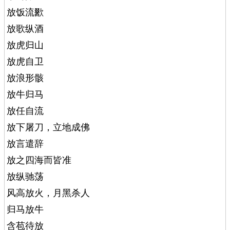
放饭流歠
放歌纵酒
放虎归山
放虎自卫
放浪形骸
放牛归马
放任自流
放下屠刀，立地成佛
放言遣辞
放之四海而皆准
放纵驰荡
风高放火，月黑杀人
归马放牛
含苞待放