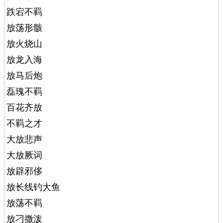
跌宕不羁
放荡形骸
放火烧山
放龙入海
放马后炮
磊瑰不羁
百花齐放
不羁之才
大放悲声
大放厥词
放辟邪侈
放长线钓大鱼
放荡不羁
放刁撒泼