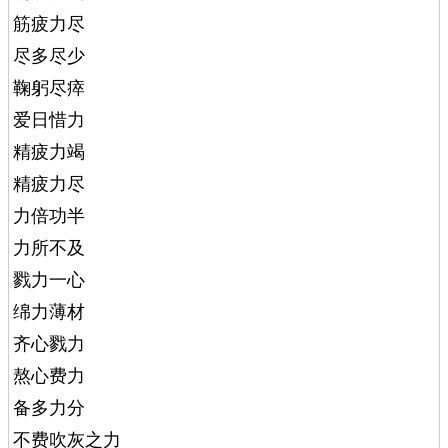
筋疲力尽
尽多尽少
鞠躬尽瘁
爱日惜力
精疲力竭
精疲力尽
力倍功半
力所不及
戮力一心
绵力薄材
齐心戮力
熬心费力
备多力分
不费吹灰之力