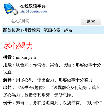
部首检索
|
拼音检索
|
笔画检索
|
起名
尽心竭力
拼音：
jìn xīn jié lì
用法：
联合式；作谓语、宾语、状语；形容做事十分
认真
解释：
用尽心思，使出全力。形容做事十分努力。
出处：
《宋书·宗越传》：“诛戮群公及何迈等，莫不
尽心竭力，故帝凭其爪牙，无所忌惮。”
例子：
卿当～，务在必退周兵，以擒罪首。（明·许仲