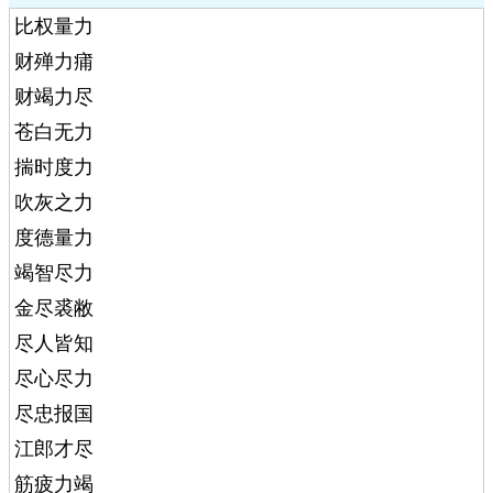
比权量力
财殚力痡
财竭力尽
苍白无力
揣时度力
吹灰之力
度德量力
竭智尽力
金尽裘敝
尽人皆知
尽心尽力
尽忠报国
江郎才尽
筋疲力竭