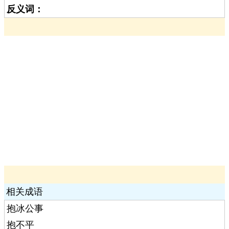
反义词：
相关成语
抱冰公事
抱不平