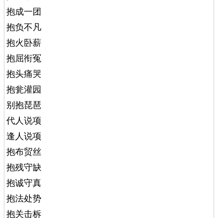
抱成一团
抱负不凡
抱火卧薪
抱屈衔冤
抱头痛哭
抱瓮灌园
别抱琵琶
代人说项
逢人说项
抱布贸丝
抱残守缺
抱诚守真
抱法处势
抱关击柝