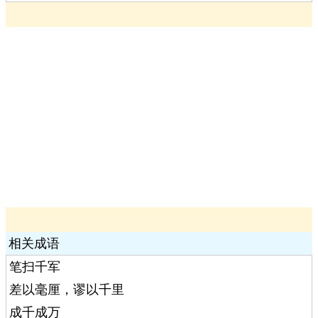
相关成语
笔扫千军
差以毫厘，谬以千里
成千成万