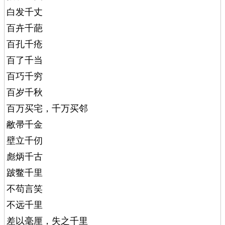
白发千丈
百卉千葩
百孔千疮
百了千当
百巧千穷
百岁千秋
百万买宅，千万买邻
敝帚千金
壁立千仞
彪炳千古
跛鳖千里
不苟言笑
不远千里
差以毫厘，失之千里