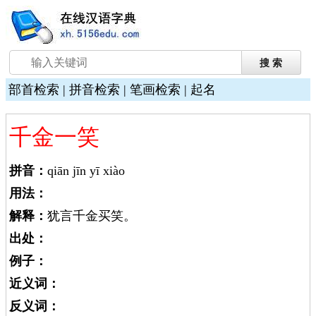
部首检索
|
拼音检索
|
笔画检索
|
起名
千金一笑
拼音：
qiān jīn yī xiào
用法：
解释：
犹言千金买笑。
出处：
例子：
近义词：
反义词：