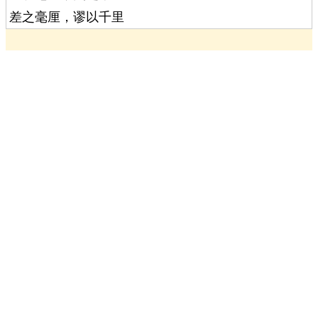
差之毫厘，谬以千里