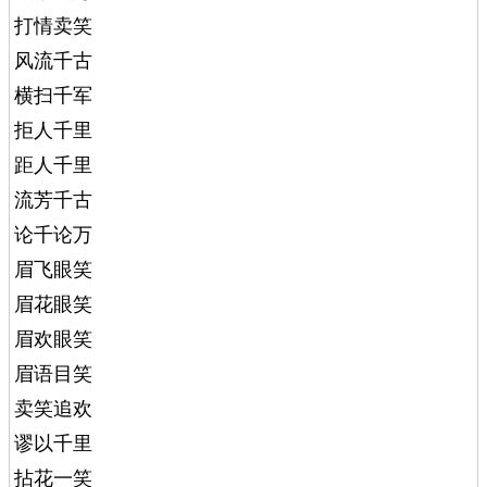
打情卖笑
风流千古
横扫千军
拒人千里
距人千里
流芳千古
论千论万
眉飞眼笑
眉花眼笑
眉欢眼笑
眉语目笑
卖笑追欢
谬以千里
拈花一笑