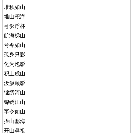
堆积如山
堆山积海
弓影浮杯
航海梯山
号令如山
孤身只影
化为泡影
积土成山
汲汲顾影
锦绣河山
锦绣江山
军令如山
挨山塞海
开山鼻祖