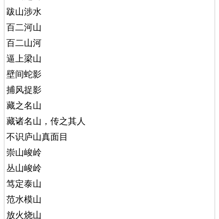
跋山涉水
百二河山
百二山河
逼上梁山
壁间蛇影
捕风捉影
藏之名山
藏诸名山，传之其人
不识庐山真面目
崇山峻岭
丛山峻岭
笃定泰山
范水模山
放火烧山