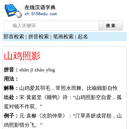
部首检索
|
拼音检索
|
笔画检索
|
起名
山鸡照影
拼音：
shān jī zhào yǐng
用法：
解释：
山鸡爱其羽毛，常照水而舞。比喻顾影自怜
出处：
宋·黄庭坚《睡鸭》诗：“山鸡照影空自爱，孤
鸾对镜不作双。”
例子：
元·袁槲《次韵仲章》：“汀草弄妍成背怨，山
鸡照影惜分飞。”