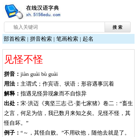
部首检索
|
拼音检索
|
笔画检索
|
起名
见怪不怪
拼音：
jiàn guài bù guài
用法：
主谓式；作宾语、状语；形容遇事沉着
解释：
指遇见怪异现象而不自惊异
出处：
宋·洪迈《夷坚三志·己·姜七家猪》卷二：“畜生
之言，何足为信，我已数月来知之矣。见怪不怪，其
怪自坏。”
例子：
“～，其怪自败。”不用砍他，随他去就是了。