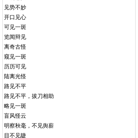
见势不妙
开口见心
可见一斑
览闻辩见
离奇古怪
窥见一斑
历历可见
陆离光怪
路见不平
路见不平，拔刀相助
略见一斑
盲风怪云
明察秋毫，不见舆薪
目不见睫