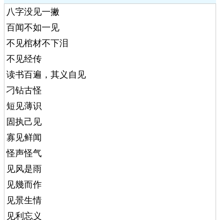
八字没见一撇
百闻不如一见
不见棺材不下泪
不见经传
读书百遍，其义自见
刁钻古怪
短见薄识
固执己见
寡见鲜闻
怪声怪气
见风是雨
见幾而作
见景生情
见利忘义