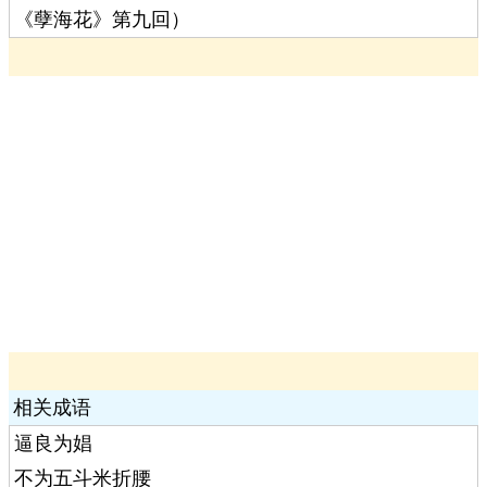
《孽海花》第九回）
相关成语
逼良为娼
不为五斗米折腰