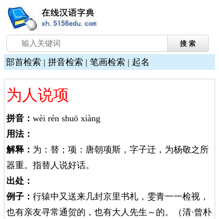
部首检索
|
拼音检索
|
笔画检索
|
起名
为人说项
拼音：
wèi rén shuō xiàng
用法：
解释：
为：替；项：唐朝项斯，字子迁，为杨敬之所
器重。指替人说好话。
出处：
例子：
行辕中又送来几封京里书札，雯青一一检视，
也有亲友寻常通贺的，也有大人先生～的。（清·曾朴