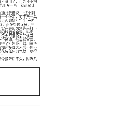
法不管用了，百姓还不把
范阳令一听，就赶紧让
通对武臣说：“您来到
有一个计策，可不费一兵
是否想听？”武臣一听
攻城，正在整顿兵马，守
，实在是因为您先前打下
范阳城固若金汤，料您一
未免会愿意投靠武信君
一个侯印，他喜得富贵，
可得了？您还可以用豪华
就知道投降大人后不但不
需花费任何力气就可以得
”
令投降后不久，附近几