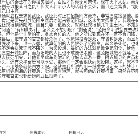
有严厉的秦法在为你挡灾阻祸，百姓才对你无可奈何。现在天下大乱，秦
皮剔骨以报昔日之仇？但大人若听小人的话就不会死，而且还会富贵。”那
自己出主意。
就启程去求见武臣。武臣此时正在招揽四方豪杰，非常愿意接见他。蒯
，肯定是要先战胜范阳令然后才能占领范阳城，这未免太费事了。我现在
就让您得到范阳城，而且只要一纸檄文，就能让您得到几千里土地。不知您
忙问道：“有如此妙计，怎么会不想听呢？”蒯通说：“范阳令听说您要去
保，但他是个非常怕死、贪恋官位的人。他之所以到现在还一直不肯归降
城县后，把守城的官吏都给杀掉了。他觉得投降是死，守城也是死，而且
难强攻下来。退一步想，就算范阳的人民恨死了范阳令，起义杀死他，也
说不定会拼死守城不降的。为您设想，最好的办法就是赦免范阳令，给他
会愿意开城投降，而范阳城的人民也不敢随便杀他，这范阳城您不就唾手
辆去接范阳令，让他乘坐此车到附近的守城去巡游一番。附近城县的官员
杀头，还有荣华富贵可以享受，那他们一定会很快向您投降。这样，您不
下，不用战争就使四方臣服。这就是我所说的用一纸檄文可定天下的妙计！
听完蒯通的计策后，觉得很有道理，就按照他的计策行事。果然在范阳
的守城官吏也都纷纷向武臣投降了。
自封
固执成见
固执己见