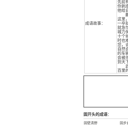
先前
你剥
他给
蒯通
这里
成语故事：
一卒
就急
城力
十个
时也
您，
自然
的车
会被
到天
武臣
百里
固开头的成语
：
固壁清野
固步