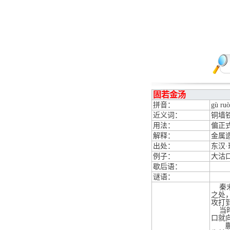
固若金汤
拼音：
gù ruò
近义词：
铜墙
用法：
偏正
解释：
金属
出处：
东汉
例子：
大沽
歇后语：
谜语：
秦末
之处
攻打
当时
口就
蒯通