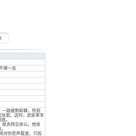
索
不堪一击
，一路披荆斩棘，所到
武信君。这时，武臣率军
到底。
，就去拜见徐公。他张
故。
姓对你怨声载道，只因