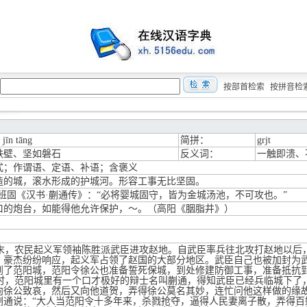
按部首检索
按拼音检
 jīn tāng
简拼：
grjt
铁壁、坚如磐石
反义词：
一触即溃、
式；作谓语、定语、补语；含褒义
造的城，滚水形成的护城河。形容工事无比坚固。
·班固《汉书·蒯通传》：“必将婴城固守，皆为金城汤池，不可攻也。”
口的炮台，如能得他允许保护，～。（高阳《胭脂井》）
，农民起义军领袖陈胜派武臣进攻赵地。自武臣率兵往北攻打赵地以后
，豪杰纷纷响应，起义军占领了赵国的大部分地区。武臣自己也被加封为
到了范阳城，范阳令徐公也准备誓死保城，到处修建防御工事，准备抵抗
，范阳城里有一个口才极好的辩士名叫蒯通，得知武臣已经兵临城下了
向徐公致哀，然后又向他道贺，弄得徐公莫名其妙，连忙问他这样做的缘
说：“大人当范阳令十多年来，杀戮抢夺，逼得人民妻离子散，弄得百