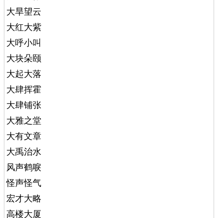
大旱望云
大红大紫
大呼小叫
大块朵颐
大起大落
大肆挥霍
大肆铺张
大雅之堂
大有文章
大禹治水
风声鹤唳
怪声怪气
宏才大略
高楼大厦