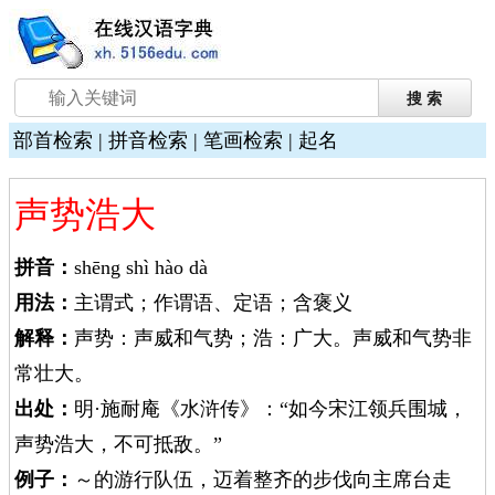
部首检索
|
拼音检索
|
笔画检索
|
起名
声势浩大
拼音：
shēng shì hào dà
用法：
主谓式；作谓语、定语；含褒义
解释：
声势：声威和气势；浩：广大。声威和气势非
常壮大。
出处：
明·施耐庵《水浒传》：“如今宋江领兵围城，
声势浩大，不可抵敌。”
例子：
～的游行队伍，迈着整齐的步伐向主席台走