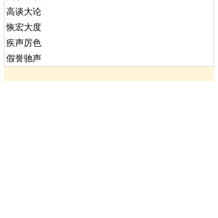
高谈大论
恢宏大度
疾声厉色
假誉驰声