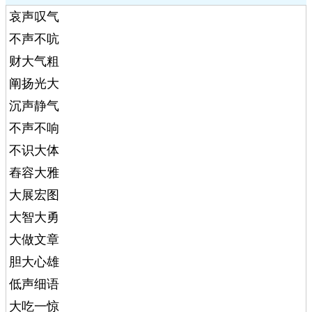
哀声叹气
不声不吭
财大气粗
阐扬光大
沉声静气
不声不响
不识大体
舂容大雅
大展宏图
大智大勇
大做文章
胆大心雄
低声细语
大吃一惊