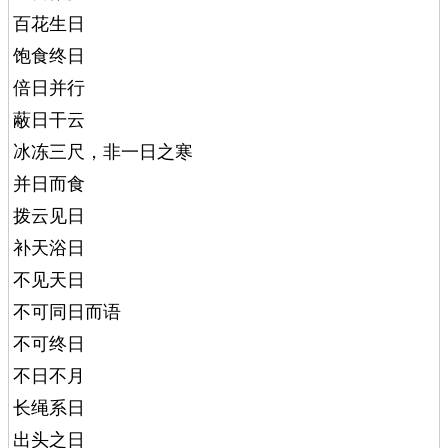
百花生日
饱食终日
倍日并行
蔽日干云
冰冻三尺，非一日之寒
并日而食
拨云见日
补天浴日
不见天日
不可同日而语
不可终日
不日不月
长绳系日
出头之日