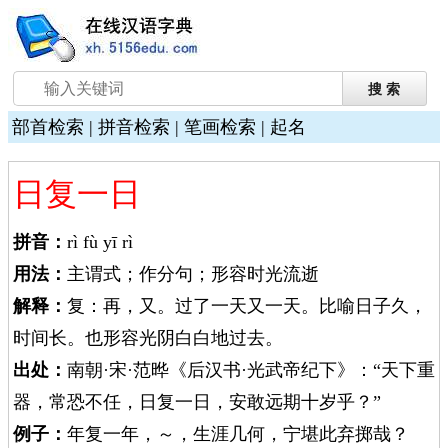
部首检索
|
拼音检索
|
笔画检索
|
起名
日复一日
拼音：
rì fù yī rì
用法：
主谓式；作分句；形容时光流逝
解释：
复：再，又。过了一天又一天。比喻日子久，
时间长。也形容光阴白白地过去。
出处：
南朝·宋·范晔《后汉书·光武帝纪下》：“天下重
器，常恐不任，日复一日，安敢远期十岁乎？”
例子：
年复一年，～，生涯几何，宁堪此弃掷哉？