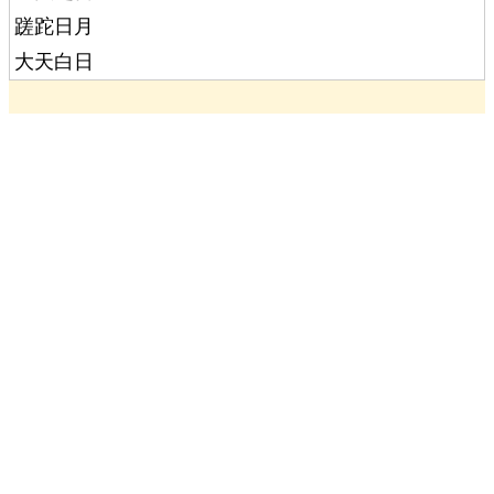
蹉跎日月
大天白日