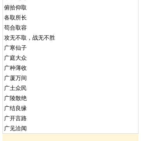
俯拾仰取
各取所长
苟合取容
攻无不取，战无不胜
广寒仙子
广庭大众
广种薄收
广厦万间
广土众民
广陵散绝
广结良缘
广开言路
广见洽闻