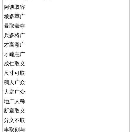
阿谀取容
粮多草广
暴取豪夺
兵多将广
才高意广
才疏意广
成仁取义
尺寸可取
稠人广众
大庭广众
地广人稀
断章取义
分文不取
丰取刻与