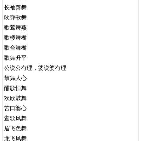
长袖善舞
吹弹歌舞
歌莺舞燕
歌楼舞榭
歌台舞榭
歌舞升平
公说公有理，婆说婆有理
鼓舞人心
酣歌恒舞
欢欣鼓舞
苦口婆心
鸾歌凤舞
眉飞色舞
龙飞凤舞