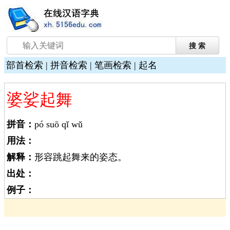
部首检索
|
拼音检索
|
笔画检索
|
起名
婆娑起舞
拼音：
pó suō qǐ wǔ
用法：
解释：
形容跳起舞来的姿态。
出处：
例子：