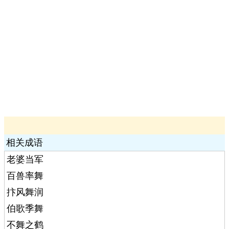
相关成语
老婆当军
百兽率舞
抃风舞润
伯歌季舞
不舞之鹤