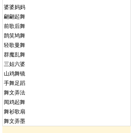
婆婆妈妈
翩翩起舞
前歌后舞
鹊笑鸠舞
轻歌曼舞
群魔乱舞
三姑六婆
山鸡舞镜
手舞足蹈
舞文弄法
闻鸡起舞
舞衫歌扇
舞文弄墨