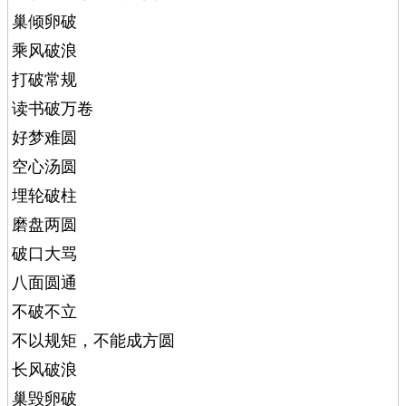
巢倾卵破
乘风破浪
打破常规
读书破万卷
好梦难圆
空心汤圆
埋轮破柱
磨盘两圆
破口大骂
八面圆通
不破不立
不以规矩，不能成方圆
长风破浪
巢毁卵破