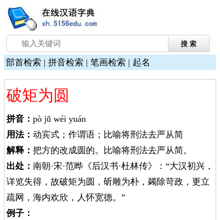
部首检索
|
拼音检索
|
笔画检索
|
起名
破矩为圆
拼音：
pò jǔ wéi yuán
用法：
动宾式；作谓语；比喻将刑法去严从简
解释：
把方的改成圆的。比喻将刑法去严从简。
出处：
南朝·宋·范晔《后汉书·杜林传》：“大汉初兴，
详览失得，故破矩为圆，斫雕为朴，蠲除苛政，更立
疏网，海内欢欣，人怀宽德。”
例子：