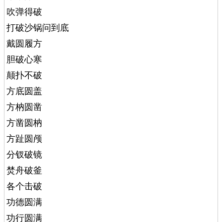
吹弹得破
打破沙锅问到底
戴圆履方
胆破心寒
颠扑不破
方底圆盖
方枘圆凿
方凿圆枘
方趾圆颅
分钗破镜
焚舟破釜
各个击破
功德圆满
功行圆满