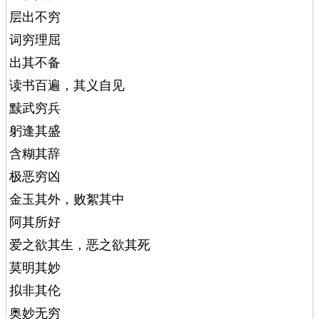
层出不穷
词穷理屈
出其不备
读书百遍，其义自见
黩武穷兵
躬逢其盛
含糊其辞
极恶穷凶
金玉其外，败絮其中
阿其所好
爱之欲其生，恶之欲其死
莫明其妙
拟非其伦
奥妙无穷