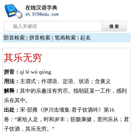
部首检索
|
拼音检索
|
笔画检索
|
起名
其乐无穷
拼音：
qí lè wú qióng
用法：
主谓式；作谓语、定语、状语；含褒义
解释：
其中的乐趣没有穷尽。指朝廷某一工作，感到
乐在其中。
出处：
宋·邵雍《伊川击壤集·君子饮酒吟》第16
卷：“家给人足，时和岁丰；筋骸康健，里闬乐从；君
子饮酒，其乐无穷。”