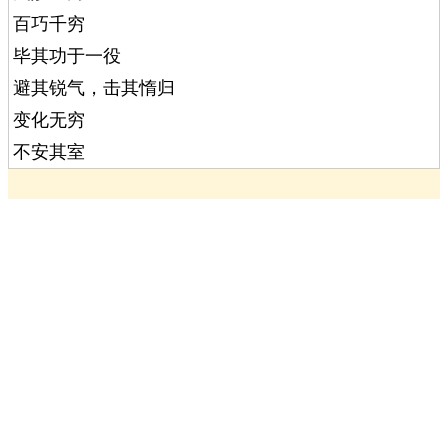
百巧千穷
毕其功于一役
避其锐气，击其惰归
变化无穷
不安其室