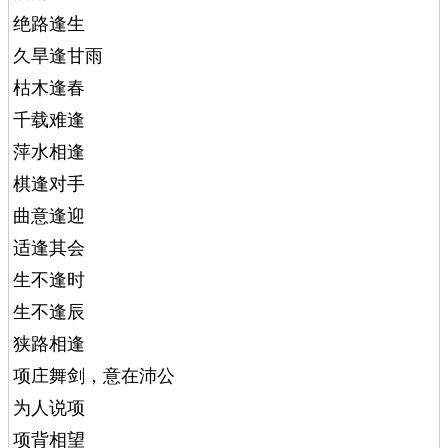
绝路逢生
久旱逢甘雨
枯木逢春
千载难逢
萍水相逢
棋逢对手
曲意逢迎
适逢其会
生不逢时
生不逢辰
狭路相逢
项庄舞剑，意在沛公
为人说项
项背相望