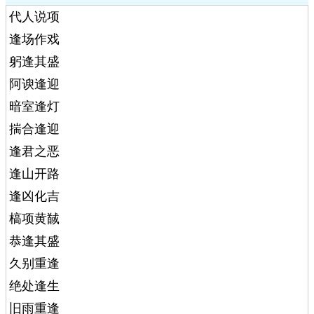
代人说项
逢场作戏
躬逢其盛
阿谀逢迎
暗室逢灯
揣合逢迎
逢君之恶
逢山开路
逢凶化吉
槁项黄馘
恭逢其盛
久别重逢
绝处逢生
旧雨重逢