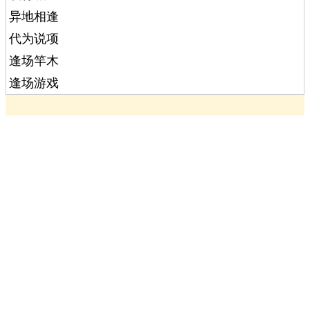
异地相逢
代为说项
逢场竿木
逢场游戏