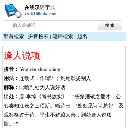
部首检索
|
拼音检索
|
笔画检索
|
起名
逢人说项
拼音：
féng rén shuō xiàng
用法：
连动式；作谓语；到处颂扬别人
解释：
比喻到处为人说好话
出处：
唐·李绰《尚书故实》：“杨祭酒敬之爱才，公
心尝知江表之士项斯。赠诗曰：‘处处见诗诗总好，及
观标格过于诗。平生不解藏人善，到处逢人说项
斯。’”