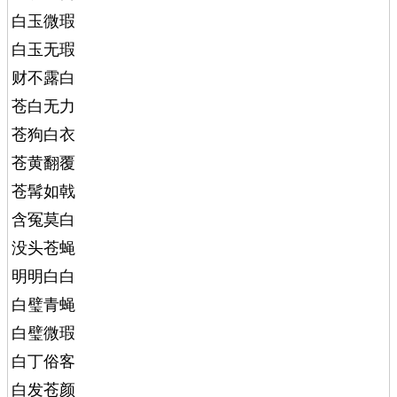
白玉微瑕
白玉无瑕
财不露白
苍白无力
苍狗白衣
苍黄翻覆
苍髯如戟
含冤莫白
没头苍蝇
明明白白
白璧青蝇
白璧微瑕
白丁俗客
白发苍颜