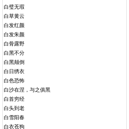
白璧无瑕
白草黄云
白发红颜
白发朱颜
白骨露野
白黑不分
白黑颠倒
白日绣衣
白色恐怖
白沙在涅，与之俱黑
白首穷经
白头到老
白雪阳春
白衣苍狗