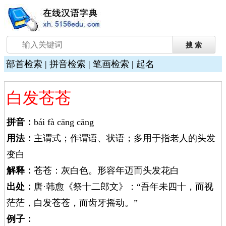
部首检索
|
拼音检索
|
笔画检索
|
起名
白发苍苍
拼音：
bái fà cāng cāng
用法：
主谓式；作谓语、状语；多用于指老人的头发
变白
解释：
苍苍：灰白色。形容年迈而头发花白
出处：
唐·韩愈《祭十二郎文》：“吾年未四十，而视
茫茫，白发苍苍，而齿牙摇动。”
例子：