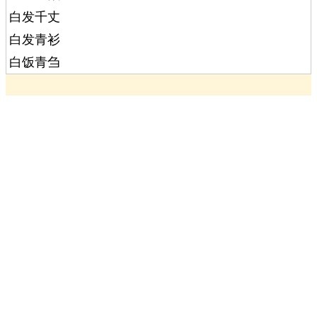
白发千丈
白发青衫
白饭青刍