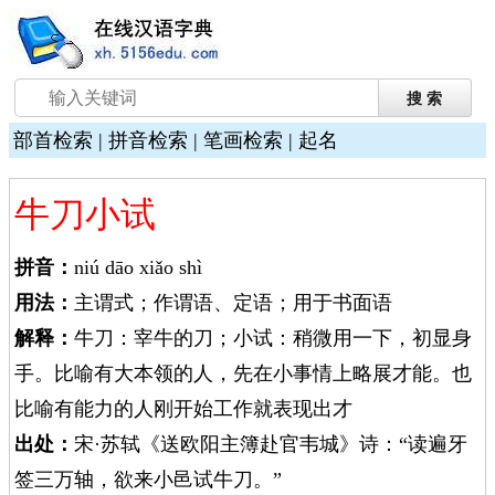
部首检索
|
拼音检索
|
笔画检索
|
起名
牛刀小试
拼音：
niú dāo xiǎo shì
用法：
主谓式；作谓语、定语；用于书面语
解释：
牛刀：宰牛的刀；小试：稍微用一下，初显身
手。比喻有大本领的人，先在小事情上略展才能。也
比喻有能力的人刚开始工作就表现出才
出处：
宋·苏轼《送欧阳主簿赴官韦城》诗：“读遍牙
签三万轴，欲来小邑试牛刀。”