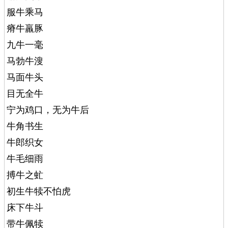
服牛乘马
瘠牛羸豚
九牛一毫
马勃牛溲
马面牛头
目无全牛
宁为鸡口，无为牛后
牛角书生
牛郎织女
牛毛细雨
搏牛之虻
初生牛犊不怕虎
床下牛斗
带牛佩犊