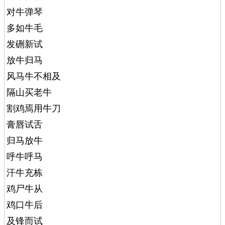
对牛弹琴
多如牛毛
发硎新试
放牛归马
风马牛不相及
隔山买老牛
割鸡焉用牛刀
膏唇试舌
归马放牛
呼牛呼马
汗牛充栋
鸡尸牛从
鸡口牛后
及锋而试