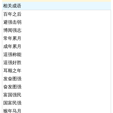
相关成语
百年之后
避强击弱
博闻强志
常年累月
成年累月
逞强称能
逞强好胜
耳顺之年
发奋图强
奋发图强
富国强民
国富民强
猴年马月