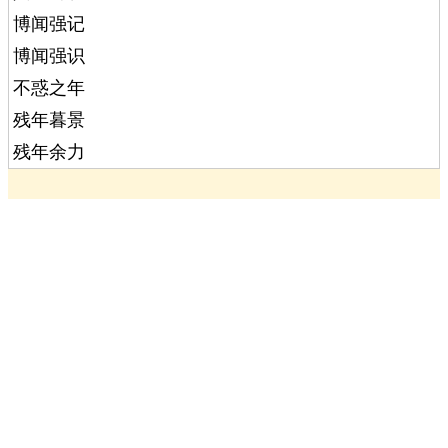
博闻强记
博闻强识
不惑之年
残年暮景
残年余力