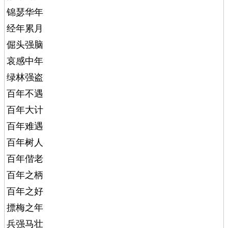
锦瑟华年
经年累月
倔头强脑
哀感中年
绿林强盗
百年不遇
百年大计
百年难遇
百年树人
百年偕老
百年之柄
百年之好
摽梅之年
兵强马壮