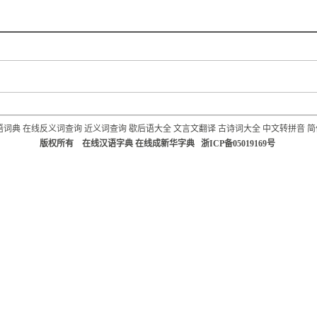
语词典
在线反义词查询
近义词查询
歇后语大全
文言文翻译
古诗词大全
中文转拼音
简
版权所有 在线汉语字典 在线成新华字典 浙ICP备05019169号