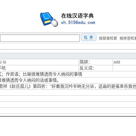
按部首检索
按拼音检
ú lú
简拼：
mhl
不吭
反义词：
式；作宾语；比喻很难猜透而令人纳闷的事情
很难猜透而令人纳闷的话或事情。
纪君祥《赵氏孤儿》第四折：“好着我沉吟半晌无分诉，这画的是徯幸杀我也