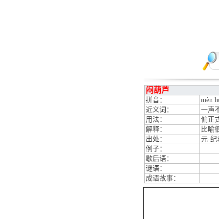
闷葫芦
拼音：
mèn h
近义词：
一声
用法：
偏正
解释：
比喻
出处：
元·
例子：
歇后语：
谜语：
成语故事：