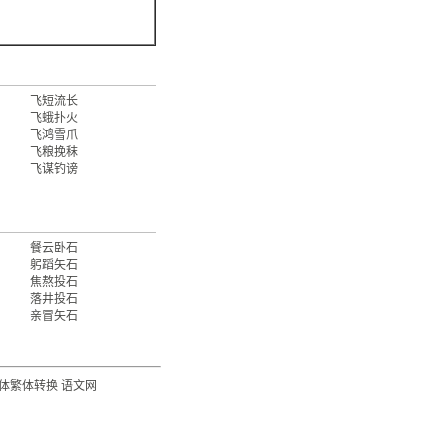
飞短流长
飞蛾扑火
飞鸿雪爪
飞粮挽秣
飞谋钓谤
餐云卧石
躬蹈矢石
焦熬投石
落井投石
亲冒矢石
体繁体转换
语文网