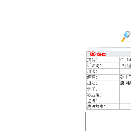
飞砂走石
拼音：
fēi sh
近义词：
飞沙
用法：
解释：
砂土
出处：
唐·
例子：
歇后语：
谜语：
成语故事：