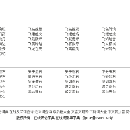
挽粒
飞刍挽粮
飞刍挽粟
飞刍转饷
鸣高
飞蛾赴火
飞蛾赴焰
飞蛾赴烛
流丹
飞觥献斝
飞觥走斝
飞鸿踏雪
腾达
飞黄腾踏
飞将数奇
飞来横祸
乘云
飞龙在天
飞鸾翔凤
飞米转刍
惊蛇
磐石
安于盘石
安于磐石
不分玉石
穿石
鼎铛玉石
飞沙走石
飞砂转石
担石
家无儋石
坚如盘石
坚如磐石
烁石
焦沙烂石
燋金烁石
流金铄石
卧石
拏云攫石
敲金击石
亲当矢石
木石
语词典
在线反义词查询
近义词查询
歇后语大全
文言文翻译
古诗词大全
中文转拼音
简
版权所有 在线汉语字典 在线成新华字典 浙ICP备05019169号