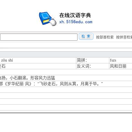
按部首检索
按拼音检
ā zǒu shí
简拼：
fszs
走石
反义词：
风和日丽
飞扬，小石翻滚。形容风力迅猛
韩鄂《岁华纪丽·风》：“飞砂走石，风则从箕，月离于毕。”