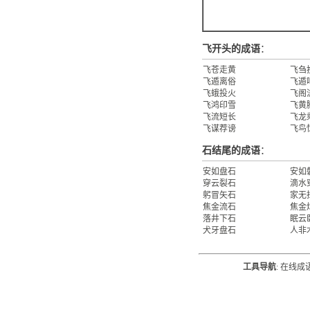
飞开头的成语
：
飞苍走黄
飞刍
飞遁离俗
飞遁
飞蛾投火
飞阁
飞鸿印雪
飞黄
飞流短长
飞龙
飞谋荐谤
飞鸟
石结尾的成语
：
安如盘石
安如
穿云裂石
滴水
躬冒矢石
家无
焦金流石
焦金
落井下石
眠云
犬牙盘石
人非
工具导航
:
在线成