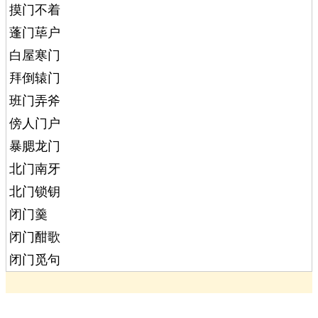
摸门不着
蓬门荜户
白屋寒门
拜倒辕门
班门弄斧
傍人门户
暴腮龙门
北门南牙
北门锁钥
闭门羹
闭门酣歌
闭门觅句