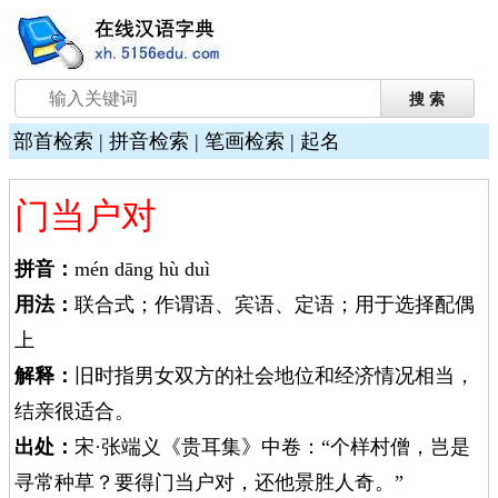
部首检索
|
拼音检索
|
笔画检索
|
起名
门当户对
拼音：
mén dāng hù duì
用法：
联合式；作谓语、宾语、定语；用于选择配偶
上
解释：
旧时指男女双方的社会地位和经济情况相当，
结亲很适合。
出处：
宋·张端义《贵耳集》中卷：“个样村僧，岂是
寻常种草？要得门当户对，还他景胜人奇。”