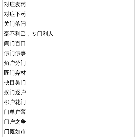
对症发药
对症下药
关门落闩
毫不利己，专门利人
阖门百口
假门假事
角户分门
匠门弃材
抉目吴门
挨门逐户
柳户花门
门单户薄
门户之争
门庭如市