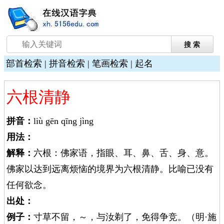
部首检索
|
拼音检索
|
笔画检索
|
起名
六根清静
拼音：
liù gēn qīng jìng
用法：
解释：
六根：佛家语，指眼、耳、鼻、舌、身、意。
佛家以达到远离烦恼的境界为六根清静。比喻已没有
任何欲念。
出处：
例子：
寸草不留，～，与汝剃了，免得争竞。（明·施