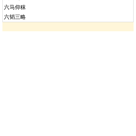
六马仰秣
六韬三略