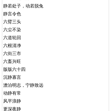
静若处子，动若脱兔
静言令色
六臂三头
六尘不染
六道轮回
六根清净
六街三市
六畜兴旺
版版六十四
沉静寡言
澹泊明志，宁静致远
动静有常
风平浪静
更深夜静