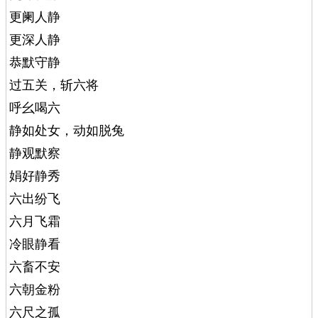
更阑人静
更深人静
恭默守静
过五关，斩六将
呼幺喝六
静如处女，动如脱兔
静观默察
娟好静秀
六出纷飞
六月飞霜
冷眼静看
六畜不安
六朝金粉
六尺之孤