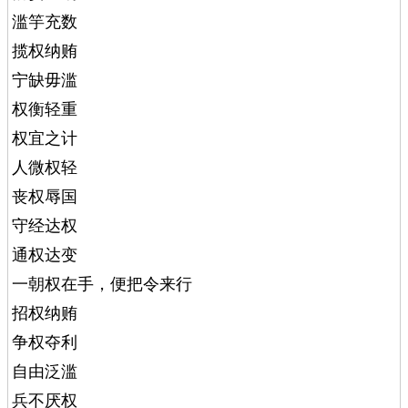
滥竽充数
揽权纳贿
宁缺毋滥
权衡轻重
权宜之计
人微权轻
丧权辱国
守经达权
通权达变
一朝权在手，便把令来行
招权纳贿
争权夺利
自由泛滥
兵不厌权