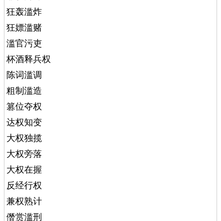
狂轰滥炸
狂嫖滥赌
滥官污吏
杯酒释兵权
陈词滥调
粗制滥造
篡位夺权
达权知变
大权独揽
大权旁落
大权在握
反经行权
兼权熟计
僭赏滥刑