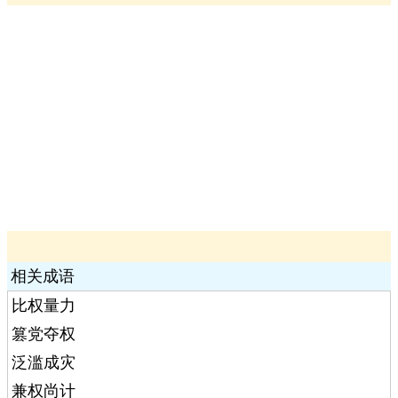
相关成语
比权量力
篡党夺权
泛滥成灾
兼权尚计