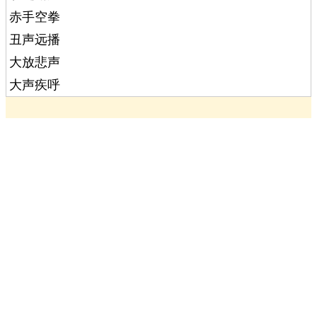
赤手空拳
丑声远播
大放悲声
大声疾呼