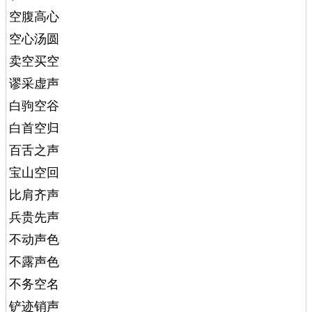
空腹高心
空心汤圆
卖空买空
谬采虚声
白驹空谷
白首空归
百舌之声
宝山空回
比肩齐声
兵贵先声
不动声色
不露声色
不务空名
铲迹销声