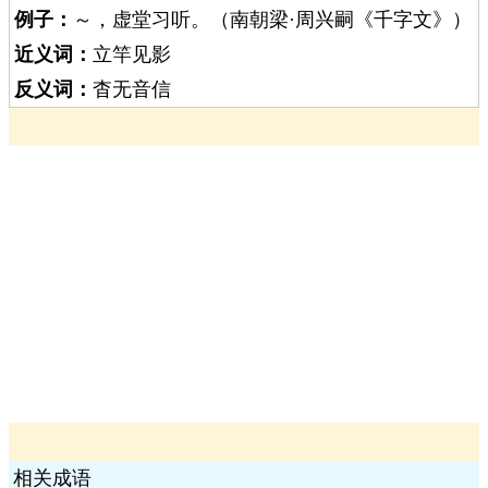
例子：
～，虚堂习听。（南朝梁·周兴嗣《千字文》）
近义词：
立竿见影
反义词：
杳无音信
相关成语