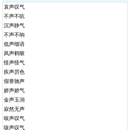
哀声叹气
不声不吭
沉声静气
不声不响
低声细语
风声鹤唳
怪声怪气
疾声厉色
假誉驰声
娇声娇气
金声玉润
寂然无声
唉声叹气
咳声叹气