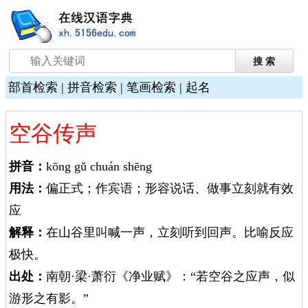
部首检索
|
拼音检索
|
笔画检索
|
起名
空谷传声
拼音：
kōng gǔ chuán shēng
用法：
偏正式；作宾语；形容说话、做事立刻就有效
应
解释：
在山谷里叫喊一声，立刻听到回声。比喻反应
极快。
出处：
南朝·梁·萧衍《净业赋》：“若空谷之应声，似
游形之有影。”