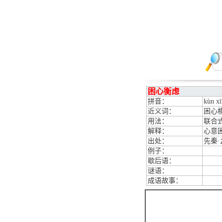
困心衡虑
拼音：
kùn xī
近义词：
困心
用法：
联合
解释：
心意
出处：
先秦
例子：
歇后语：
谜语：
成语故事：