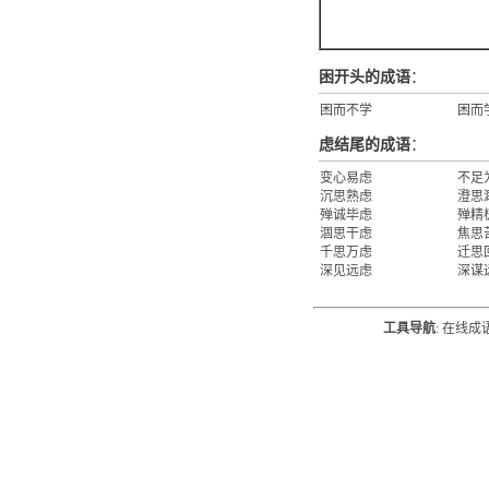
困开头的成语
：
困而不学
困而
虑结尾的成语
：
变心易虑
不足
沉思熟虑
澄思
殚诚毕虑
殚精
涸思干虑
焦思
千思万虑
迁思
深见远虑
深谋
工具导航
:
在线成