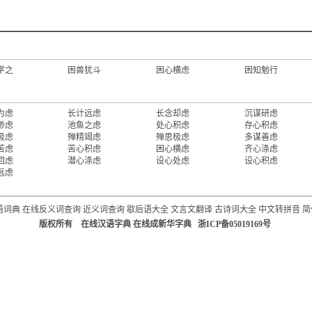
学之
困兽犹斗
困心横虑
困知勉行
为虑
长计远虑
长念却虑
沉谋研虑
渺虑
池鱼之虑
处心积虑
存心积虑
极虑
殚精竭虑
殚思极虑
多谋善虑
苦虑
苦心积虑
困心横虑
齐心涤虑
回虑
潜心涤虑
设心处虑
设心积虑
远虑
语词典
在线反义词查询
近义词查询
歇后语大全
文言文翻译
古诗词大全
中文转拼音
简
版权所有 在线汉语字典 在线成新华字典 浙ICP备05019169号