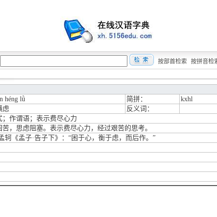
按部首检索
按拼音检
n héng lǜ
简拼：
kxhl
横虑
反义词：
式；作谓语；表示费尽心力
困苦，思虑阻塞。表示费尽心力，经过艰苦的思考。
·孟轲《孟子·告子下》：“困于心，衡于虑，而后作。”