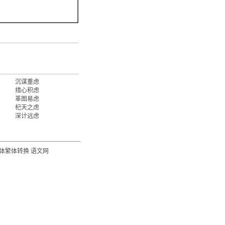
沉谋重虑
措心积虑
革图易虑
杞天之虑
深计远虑
体繁体转换
语文网