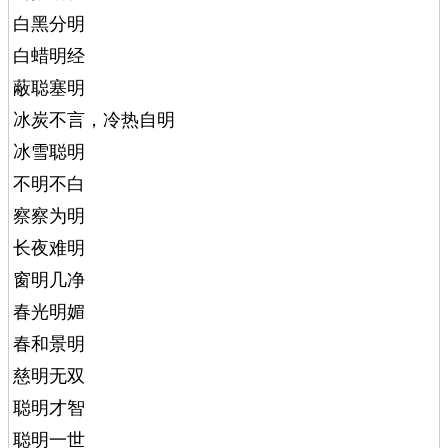
白黑分明
白蜡明经
蔽聪塞明
冰炭不言，冷热自明
冰雪聪明
不明不白
察察为明
长夜难明
窗明几净
春光明媚
春和景明
慈明无双
聪明才智
聪明一世