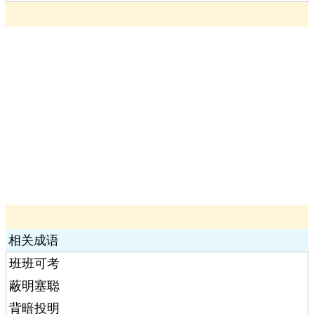
相关成语
班班可考
蔽明塞聪
背暗投明