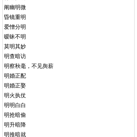
阐幽明微
昏镜重明
爱憎分明
暧昧不明
莫明其妙
明查暗访
明察秋毫，不见舆薪
明婚正配
明婚正娶
明火执仗
明明白白
明抢暗偷
明升暗降
明推暗就