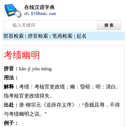
部首检索
|
拼音检索
|
笔画检索
|
起名
考绩幽明
拼音：
kǎo jì yōu míng
用法：
解释：
考绩：考核官吏政绩；幽：昏暗；明：清白。
指考核官吏政绩得失。
出处：
唐·柳宗元《送薛存义序》：“吾贱且辱，不得
与考绩幽明之说。”
例子：