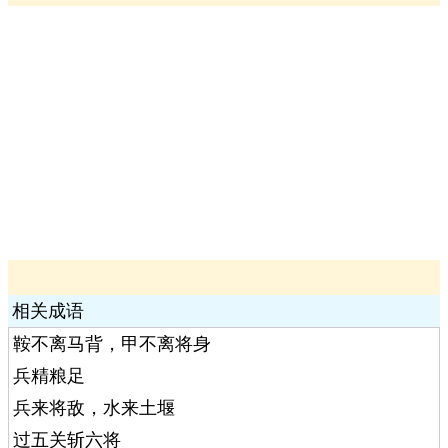
相关成语
鞍不离马背，甲不离将身
兵精粮足
兵来将敌，水来土堰
过五关斩六将