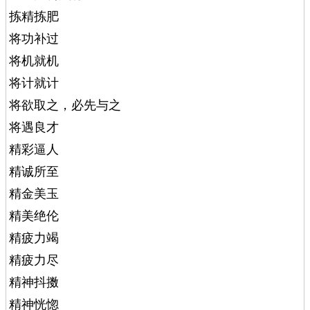
拣精拣肥
将功补过
将机就机
将计就计
将欲取之，必先与之
将遇良才
精彩逼人
精诚所至
精金美玉
精美绝伦
精疲力竭
精疲力尽
精神抖擞
精神恍惚