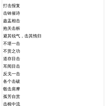
打击报复
击钵催诗
盎盂相击
抱关击柝
避其锐气，击其惰归
不堪一击
不赏之功
道存目击
耳闻目击
反戈一击
各个击破
毂击肩摩
孤芳自赏
击楫中流