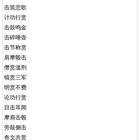
击筑悲歌
计功行赏
击鼓鸣金
击碎唾壶
击节称赏
肩摩毂击
僭赏滥刑
犒赏三军
明赏不费
论功行赏
目击耳闻
摩肩击毂
旁敲侧击
奇文共赏