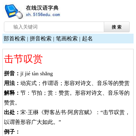
部首检索
|
拼音检索
|
笔画检索
|
起名
击节叹赏
拼音：
jī jié tàn shǎng
用法：
动宾式；作谓语；形容对诗文、音乐等的赞赏
解释：
节：节拍；赏：赞赏。形容对诗文、音乐等的
赞赏。
出处：
宋·王楙《野客丛书·阿房宫赋》：“击节叹赏，
以谓善形容广大如此。”
例子：