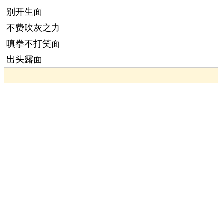
别开生面
不费吹灰之力
嗔拳不打笑面
出头露面