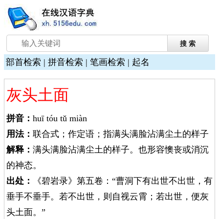
部首检索
|
拼音检索
|
笔画检索
|
起名
灰头土面
拼音：
huī tóu tǔ miàn
用法：
联合式；作定语；指满头满脸沾满尘土的样子
解释：
满头满脸沾满尘土的样子。也形容懊丧或消沉
的神态。
出处：
《碧岩录》第五卷：“曹洞下有出世不出世，有
垂手不垂手。若不出世，则自视云霄；若出世，便灰
头土面。”