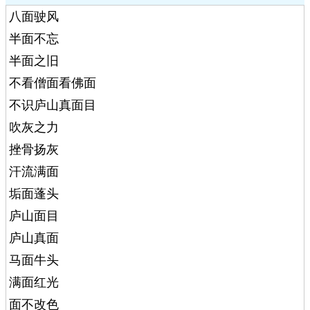
八面驶风
半面不忘
半面之旧
不看僧面看佛面
不识庐山真面目
吹灰之力
挫骨扬灰
汗流满面
垢面蓬头
庐山面目
庐山真面
马面牛头
满面红光
面不改色