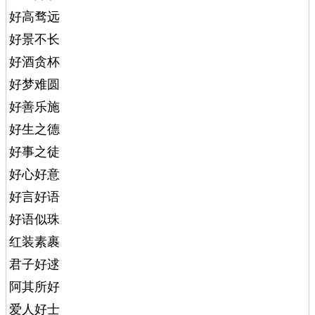
好高骛远
好景不长
好酒贪杯
好梦难圆
好善乐施
好生之德
好事之徒
好心好意
好言好语
好语似珠
红装素裹
君子好逑
阿其所好
爱人好士