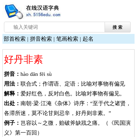
部首检索
|
拼音检索
|
笔画检索
|
起名
好丹非素
拼音：
hào dān fēi sù
用法：
联合式；作谓语、定语；比喻对事物有偏见
解释：
爱好红色，反对白色。比喻对事物有偏见。
出处：
南朝·梁·江淹《杂体》诗序：“至于代之诸贤，
各滞所迷，莫不论甘则忌辛，好丹则非素。”
例子：
岂容以～之微，贻破斧缺戕之痛。（《民国演
义》第一百回）