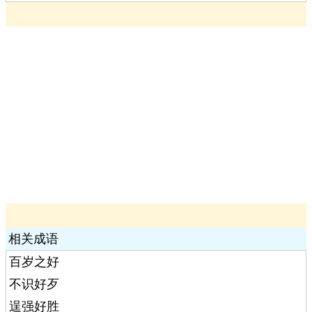
相关成语
百岁之好
不识好歹
逞强好胜