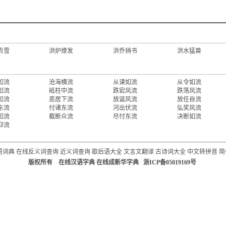
点雪
洪炉燎发
洪乔捎书
洪水猛兽
如流
沧海横流
从谏如流
从令如流
如流
砥柱中流
跌宕风流
跌荡风流
如流
恶居下流
放诞风流
放任自流
东流
付诸东流
河出伏流
弘奖风流
如流
截断众流
尽付东流
决断如流
仰流
语词典
在线反义词查询
近义词查询
歇后语大全
文言文翻译
古诗词大全
中文转拼音
简
版权所有 在线汉语字典 在线成新华字典 浙ICP备05019169号