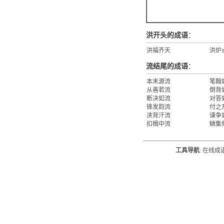
洪开头的成语
：
洪福齐天
洪炉
流结尾的成语
：
本末源流
笔翰
从善若流
倒背
断决如流
对答
锋发韵流
付之
浃背汗流
谏争
扣楫中流
鳞集
工具导航
:
在线成