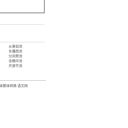
从善如流
东播西流
分风劈流
击楫中流
开源节流
体繁体转换
语文网