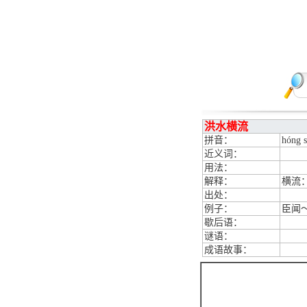
洪水横流
拼音：
hóng s
近义词：
用法：
解释：
横流
出处：
例子：
臣闻
歇后语：
谜语：
成语故事：