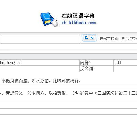
按部首检索
按拼音检
huǐ héng liú
简拼：
hshl
反义词：
：不循河道而流。洪水泛滥。比喻邪道横行。
～，帝思俾乂；旁求四方，以招贤俊。（明·罗贯中《三国演义》第二十三