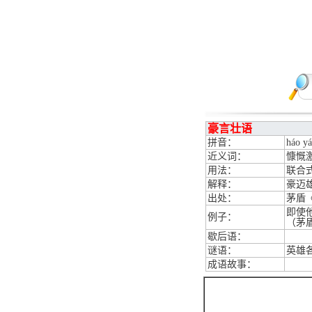
豪言壮语
拼音：
háo y
近义词：
慷慨
用法：
联合
解释：
豪迈
出处：
茅盾
即使
例子：
（茅
歇后语：
谜语：
英雄
成语故事：