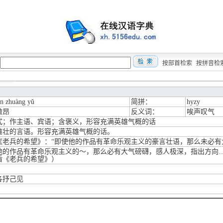
按部首检索
按拼音检
án zhuàng yǔ
简拼：
hyzy
激昂
反义词：
唉声叹气
式；作主语、宾语；含褒义，形容充满英雄气概的话
雄壮的言语。形容充满英雄气概的话。
《老兵的希望》：“即使他的作品有革命乐观主义的豪言壮语，那么未必有
他的作品有革命乐观主义的～，那么必有大气磅礴，感人极深，指出方向
盾《老兵的希望》）
各抒己见