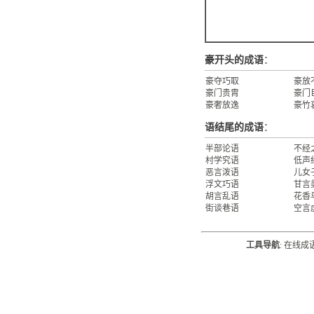
豪开头的成语
：
豪夺巧取
豪放
豪门贵胄
豪门
豪奢放逸
豪竹
语结尾的成语
：
半部论语
不经
村学究语
低声
恶言泼语
儿女
浮文巧语
甘言
胡言乱语
花香
街谈巷语
空言
工具导航
:
在线成