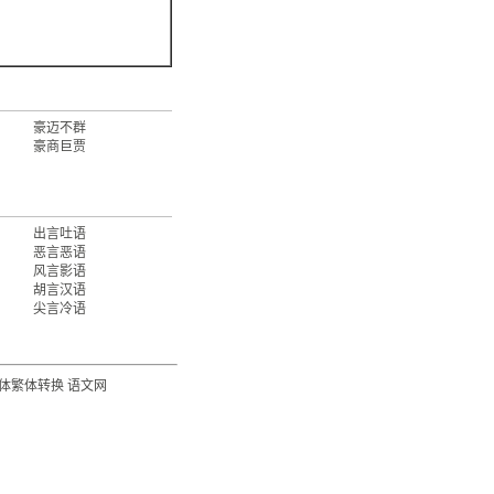
豪迈不群
豪商巨贾
出言吐语
恶言恶语
风言影语
胡言汉语
尖言冷语
体繁体转换
语文网