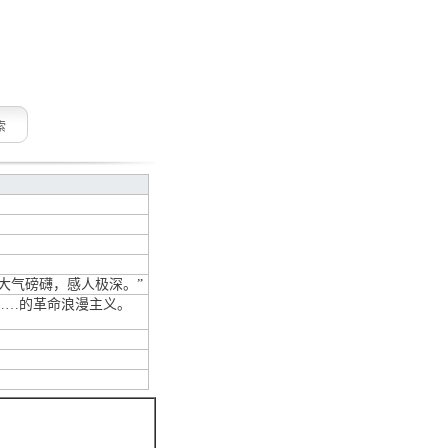
索
大气磅礴，感人极深。”
……的革命浪漫主义。