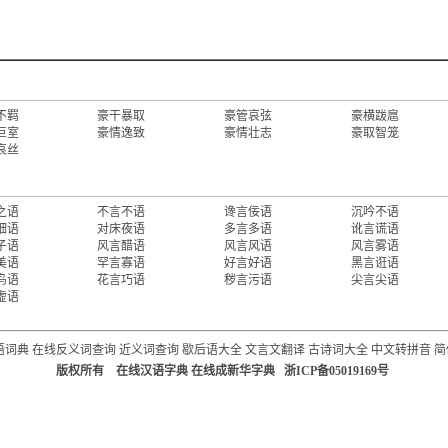
不羁
豪干暴取
豪管哀弦
豪横跋扈
巨室
豪情逸致
豪情壮志
豪取智笼
哀丝
之语
不言不语
谗言佞语
沉吟不语
细语
对床夜语
多言多语
讹言谎语
子语
风言醋语
风言风语
风言雾语
美语
罕言寡语
好言好语
黑言诳语
鸟语
花言巧语
秽言污语
尖言尖语
虚语
语词典
在线反义词查询
近义词查询
歇后语大全
文言文翻译
古诗词大全
中文转拼音
简
版权所有 在线汉语字典 在线成新华字典 浙ICP备05019169号