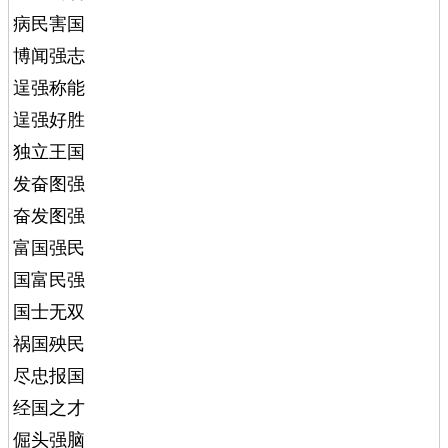
病民害国
博闻强志
逞强称能
逞强好胜
独立王国
发奋图强
奋发图强
富国强民
国富民强
国士无双
祸国殃民
尽忠报国
经国之才
倔头强脑