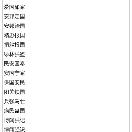
爱国如家
安邦定国
安邦治国
精忠报国
捐躯报国
绿林强盗
民安国泰
安国宁家
保国安民
闭关锁国
兵强马壮
病民蛊国
博闻强记
博闻强识