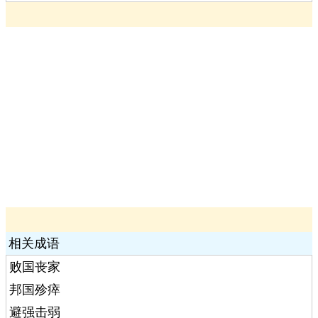
相关成语
败国丧家
邦国殄瘁
避强击弱