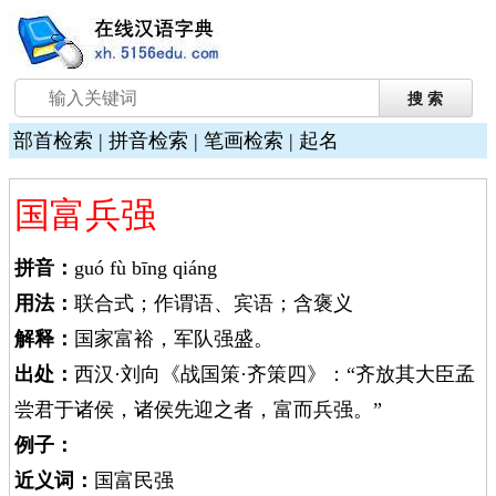
部首检索
|
拼音检索
|
笔画检索
|
起名
国富兵强
拼音：
guó fù bīng qiáng
用法：
联合式；作谓语、宾语；含褒义
解释：
国家富裕，军队强盛。
出处：
西汉·刘向《战国策·齐策四》：“齐放其大臣孟
尝君于诸侯，诸侯先迎之者，富而兵强。”
例子：
近义词：
国富民强