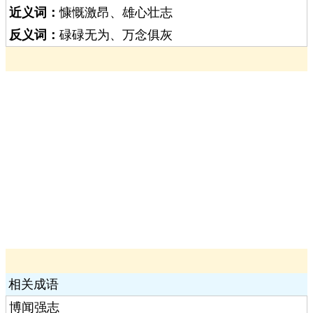
近义词：
慷慨激昂、雄心壮志
反义词：
碌碌无为、万念俱灰
相关成语
博闻强志