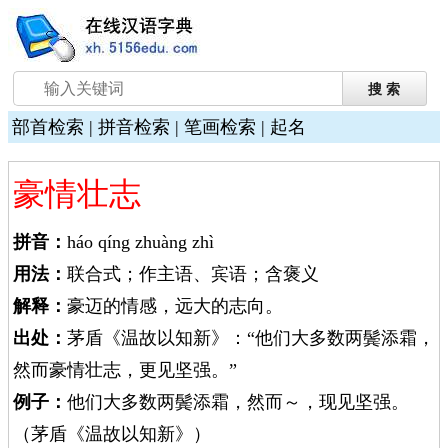
部首检索
|
拼音检索
|
笔画检索
|
起名
豪情壮志
拼音：
háo qíng zhuàng zhì
用法：
联合式；作主语、宾语；含褒义
解释：
豪迈的情感，远大的志向。
出处：
茅盾《温故以知新》：“他们大多数两鬓添霜，
然而豪情壮志，更见坚强。”
例子：
他们大多数两鬓添霜，然而～，现见坚强。
（茅盾《温故以知新》）