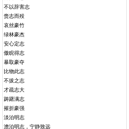
不以辞害志
赍志而殁
哀丝豪竹
绿林豪杰
安心定志
傲睨得志
暴取豪夺
比物此志
不拔之志
才疏志大
踌躇满志
摧折豪强
淡泊明志
澹泊明志，宁静致远