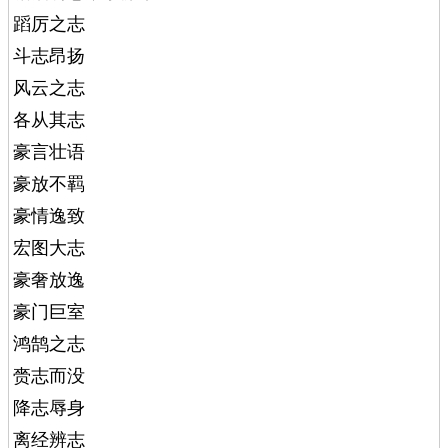
蹈厉之志
斗志昂扬
风云之志
各从其志
豪言壮语
豪放不羁
豪情逸致
宏图大志
豪奢放逸
豪门巨室
鸿鹄之志
赍志而没
降志辱身
离经辨志