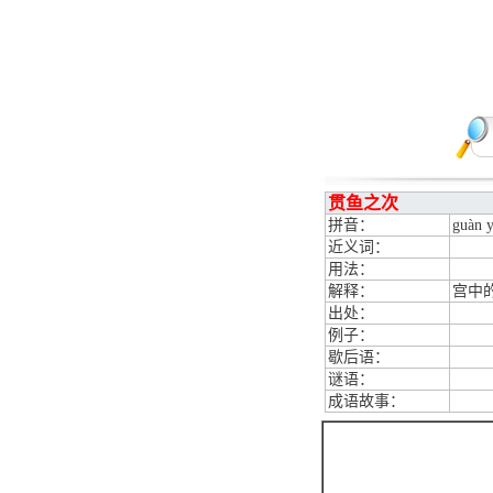
贯鱼之次
拼音：
guàn y
近义词：
用法：
解释：
宫中
出处：
例子：
歇后语：
谜语：
成语故事：