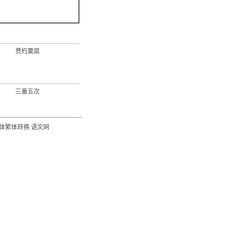
贯朽粟腐
三番五次
体繁体转换
语文网