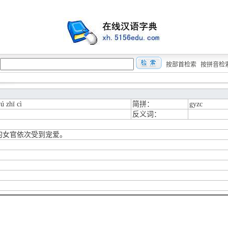
按部首检索
按拼音检
ú zhī cì
简拼：
gyzc
反义词：
的女官依次受到宠爱。