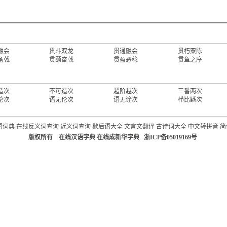
融会
贯斗双龙
贯通融会
贯朽粟陈
备戟
贯颐奋戟
贯盈恶稔
贯鱼之序
造次
不可造次
超阶越次
三番两次
伦次
语无伦次
语无诠次
栉比鳞次
语词典
在线反义词查询
近义词查询
歇后语大全
文言文翻译
古诗词大全
中文转拼音
简
版权所有 在线汉语字典 在线成新华字典 浙ICP备05019169号