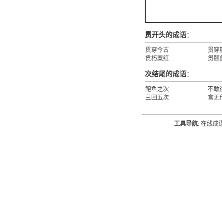
贯开头的成语
：
贯穿今古
贯穿
贯朽粟红
贯颐
次结尾的成语
：
鲍鱼之次
不敢
三回五次
言无
工具导航
:
在线成