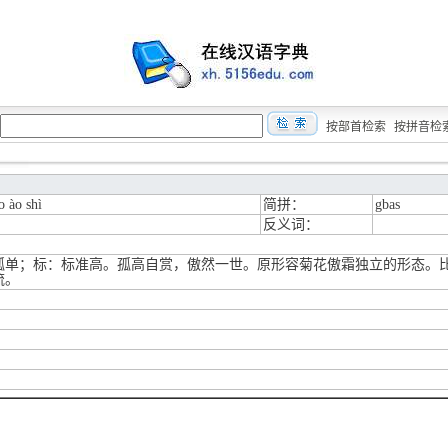
按部首检索
按拼音检
o ào shì
简拼：
gbas
反义词：
孤单；标：标准高。孤高自赏，傲然一世。原形容菊花傲霜独立的形态。
流。