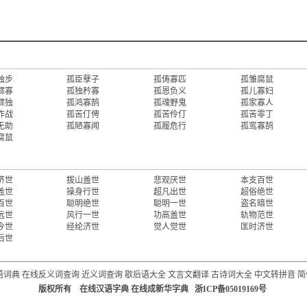
独步
孤臣孽子
孤俦寡匹
孤雏腐鼠
鳏寡
孤独矜寡
孤恩负义
孤儿寡妇
鳏独
孤鸿寡鹄
孤魂野鬼
孤家寡人
作战
孤苦仃俜
孤苦伶仃
孤苦零丁
无助
孤陋寡闻
孤履危行
孤鸾寡鹄
腐鼠
济世
拔山盖世
悲观厌世
本支百世
盖世
操身行世
超凡出世
超俗绝世
百世
聪明绝世
聪明一世
盗名暗世
远世
风行一世
功高盖世
轨物范世
今世
经纶济世
觉人觉世
匡时济世
后世
语词典
在线反义词查询
近义词查询
歇后语大全
文言文翻译
古诗词大全
中文转拼音
简
版权所有 在线汉语字典 在线成新华字典 浙ICP备05019169号