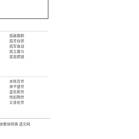
孤雌寡鹤
孤芳自赏
孤军奋战
孤立寡与
孤鸾照镜
本枝百世
承平盛世
盗名欺世
恍如隔世
立身处世
体繁体转换
语文网