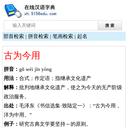
部首检索
|
拼音检索
|
笔画检索
|
起名
古为今用
拼音：
gǔ wéi jīn yòng
用法：
合式；作定语；指继承文化遗产
解释：
批判地继承文化遗产，使之为今天的无产阶级
政治服务。
出处：
毛泽东《书信选集·致陆定一》：“古为今用，
洋为中用。”
例子：
研究古典文学要坚持～的原则。