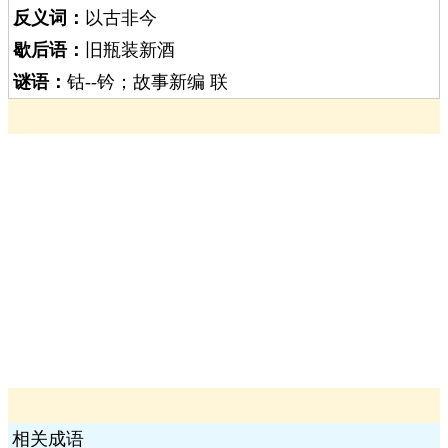
反义词：
以古非今
歇后语：
旧瓶装新酒
谜语：
钴--钤；故事新编 联
相关成语