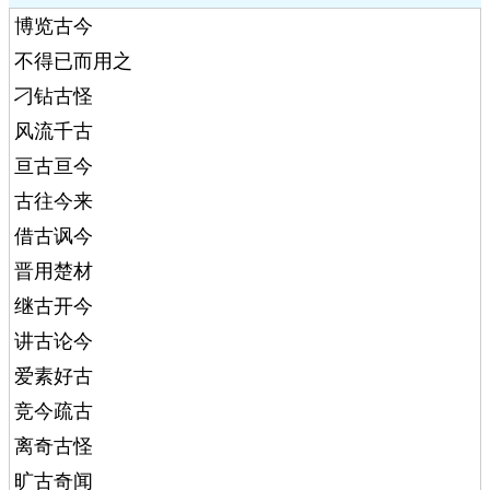
博览古今
不得已而用之
刁钻古怪
风流千古
亘古亘今
古往今来
借古讽今
晋用楚材
继古开今
讲古论今
爱素好古
竞今疏古
离奇古怪
旷古奇闻