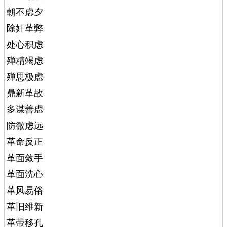
朝不虑夕
除奸革弊
处心积虑
殚精竭虑
殚思极虑
鼎新革故
多谋善虑
防微虑远
革命反正
革面敛手
革面洗心
革风易俗
革旧维新
革带移孔