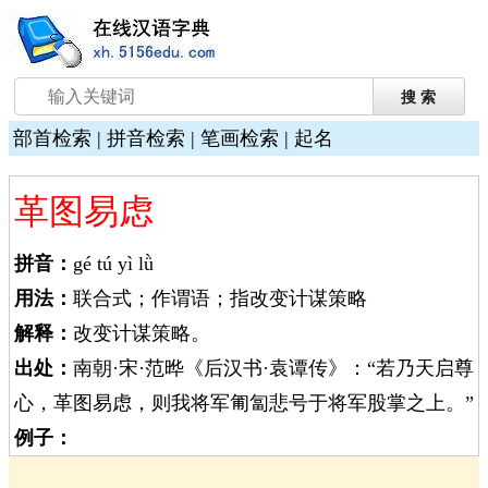
部首检索
|
拼音检索
|
笔画检索
|
起名
革图易虑
拼音：
gé tú yì lǜ
用法：
联合式；作谓语；指改变计谋策略
解释：
改变计谋策略。
出处：
南朝·宋·范晔《后汉书·袁谭传》：“若乃天启尊
心，革图易虑，则我将军匍匐悲号于将军股掌之上。”
例子：