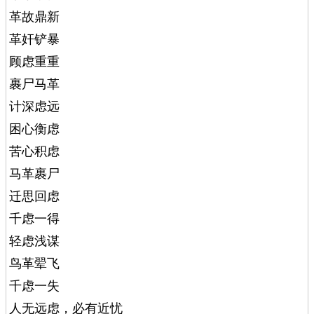
革故鼎新
革奸铲暴
顾虑重重
裹尸马革
计深虑远
困心衡虑
苦心积虑
马革裹尸
迁思回虑
千虑一得
轻虑浅谋
鸟革翚飞
千虑一失
人无远虑，必有近忧