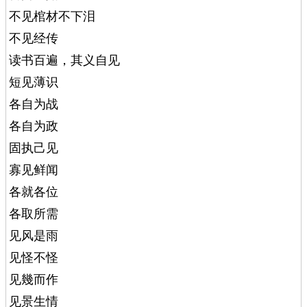
不见棺材不下泪
不见经传
读书百遍，其义自见
短见薄识
各自为战
各自为政
固执己见
寡见鲜闻
各就各位
各取所需
见风是雨
见怪不怪
见幾而作
见景生情