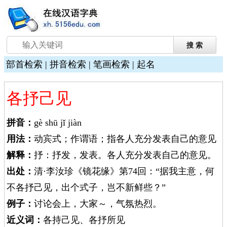
部首检索
|
拼音检索
|
笔画检索
|
起名
各抒己见
拼音：
gè shū jǐ jiàn
用法：
动宾式；作谓语；指各人充分发表自己的意见
解释：
抒：抒发，发表。各人充分发表自己的意见。
出处：
清·李汝珍《镜花缘》第74回：“据我主意，何
不各抒己见，出个式子，岂不新鲜些？”
例子：
讨论会上，大家～，气氛热烈。
近义词：
各持己见、各抒所见