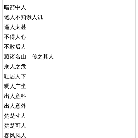
暗箭中人
饱人不知饿人饥
逼人太甚
不得人心
不敢后人
藏诸名山，传之其人
乘人之危
耻居人下
稠人广坐
出人意料
出人意外
楚楚动人
楚楚可人
春风风人