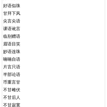
好语似珠
甘拜下风
尖言尖语
课语讹言
临别赠语
眉语目笑
妙语连珠
喃喃自语
片言只语
半部论语
币重言甘
不甘雌伏
不甘后人
不甘寂寞