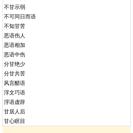
不甘示弱
不可同日而语
不知甘苦
恶语伤人
恶语相加
恶语中伤
分甘绝少
分甘共苦
风言醋语
浮文巧语
浮语虚辞
甘居人后
甘心瞑目