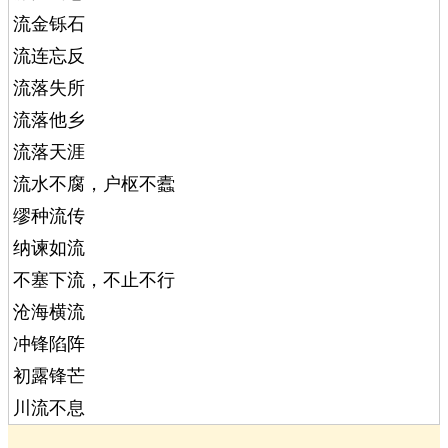
流金铄石
流连忘反
流落失所
流落他乡
流落天涯
流水不腐，户枢不蠹
缪种流传
纳谏如流
不塞下流，不止不行
沧海横流
冲锋陷阵
初露锋芒
川流不息