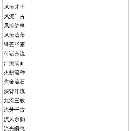
风流才子
风流千古
风流韵事
风流蕴藉
锋芒毕露
付诸东流
汗流满面
火耕流种
焦金流石
浃背汗流
九流三教
流芳千古
流风余韵
流光瞬息