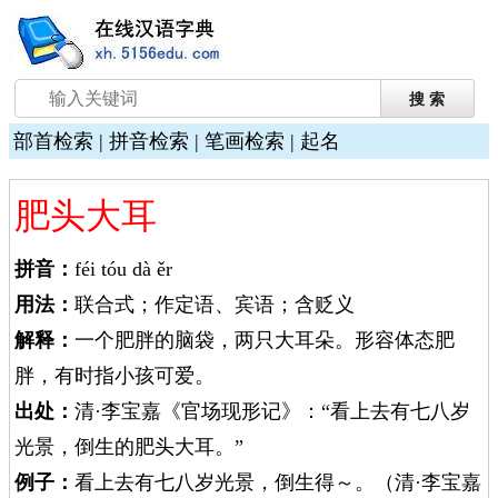
部首检索
|
拼音检索
|
笔画检索
|
起名
肥头大耳
拼音：
féi tóu dà ěr
用法：
联合式；作定语、宾语；含贬义
解释：
一个肥胖的脑袋，两只大耳朵。形容体态肥
胖，有时指小孩可爱。
出处：
清·李宝嘉《官场现形记》：“看上去有七八岁
光景，倒生的肥头大耳。”
例子：
看上去有七八岁光景，倒生得～。（清·李宝嘉