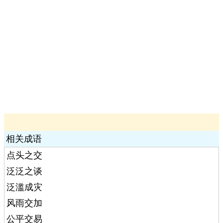
相关成语
点头之交
泛泛之谈
泛滥成灾
风雨交加
公平交易