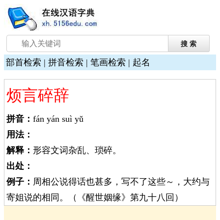
部首检索
|
拼音检索
|
笔画检索
|
起名
烦言碎辞
拼音：
fán yán suì yǔ
用法：
解释：
形容文词杂乱、琐碎。
出处：
例子：
周相公说得话也甚多，写不了这些～，大约与
寄姐说的相同。（《醒世姻缘》第九十八回）