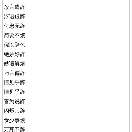
放言遣辞
浮语虚辞
何患无辞
简要不烦
假以辞色
绝妙好辞
妙语解烦
巧言偏辞
情见乎辞
情见乎辞
善为说辞
闪烁其辞
食少事烦
万死不辞