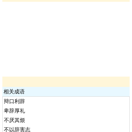
相关成语
辩口利辞
卑辞厚礼
不厌其烦
不以辞害志