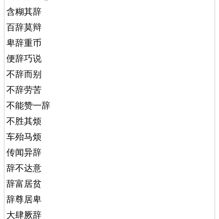
含糊其辞
百辞莫辩
卑辞重币
便辞巧说
不辞而别
不辞劳苦
不能赞一辞
不胜其烦
车殆马烦
传闻异辞
辞不达意
辞富居贫
辞尊居卑
大肆厥辞