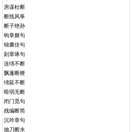
房谋杜断
断线风筝
断子绝孙
钩章棘句
锦囊佳句
刻章琢句
连绵不断
飘蓬断梗
绵延不断
暗弱无断
闭门觅句
残编断简
沉吟章句
抽刀断水