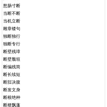
愁肠寸断
当断不断
当机立断
雕章镂句
独断独行
独断专行
断壁残璋
断壁颓垣
断编残简
断长续短
断脰决腹
断发文身
断根绝种
断梗飘蓬