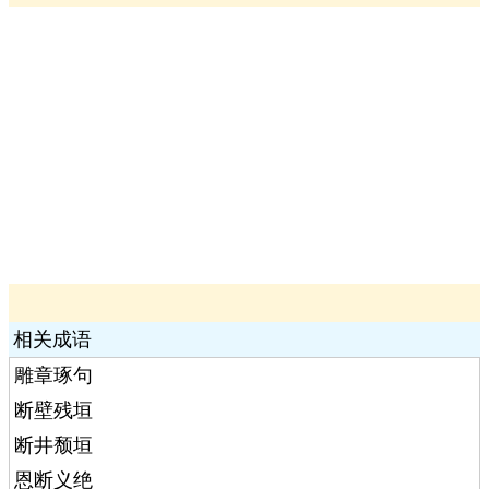
相关成语
雕章琢句
断壁残垣
断井颓垣
恩断义绝